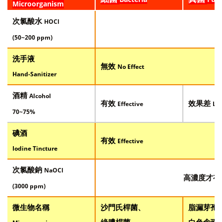
Microorganism
次氯酸水
HOCl
(50~200 ppm)
洗手液
無效
No Effect
Hand-Sanitizer
酒精
Alcohol
有效
效果差
Effective
Lim
70~75%
碘酒
有效
Effective
Iodine Tincture
次氯酸鈉
NaOCl
高濃度才
(3000 ppm)
微生物名稱
沙門氏桿菌、
脂漏芽孢
綠膿桿菌、
白色念珠